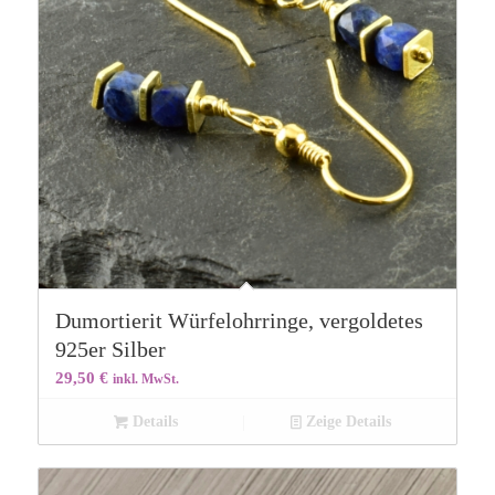
Dumortierit Würfelohrringe, vergoldetes
925er Silber
29,50
€
inkl. MwSt.
Details
Zeige Details