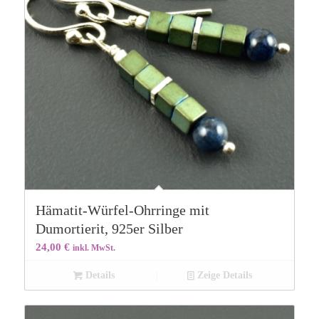
Hämatit-Würfel-Ohrringe mit
Dumortierit, 925er Silber
24,00
€
inkl. MwSt.
Details
Zeige Details