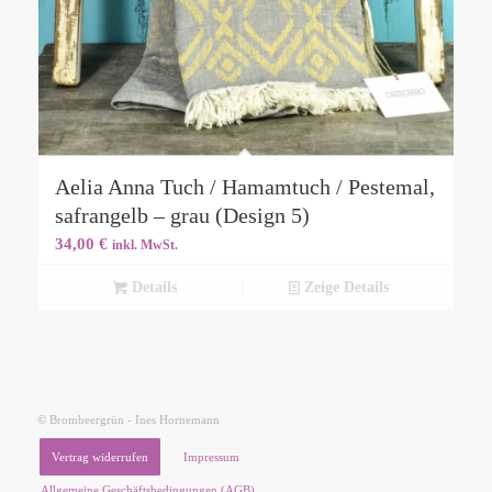
Aelia Anna Tuch / Hamamtuch / Pestemal,
safrangelb – grau (Design 5)
34,00
€
inkl. MwSt.
Details
Zeige Details
© Brombeergrün - Ines Hornemann
Vertrag widerrufen
Impressum
Allgemeine Geschäftsbedingungen (AGB)