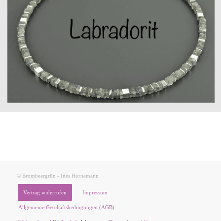
© Brombeergrün - Ines Hornemann
Vertrag widerrufen
Impressum
Allgemeine Geschäftsbedingungen (AGB)