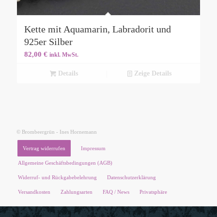
Kette mit Aquamarin, Labradorit und
925er Silber
82,00
€
inkl. MwSt.
Details
Zeige Details
© Brombeergrün - Ines Hornemann
Vertrag widerrufen
Impressum
Allgemeine Geschäftsbedingungen (AGB)
Widerruf- und Rückgabebelehrung
Datenschutzerklärung
Versandkosten
Zahlungsarten
FAQ / News
Privatsphäre