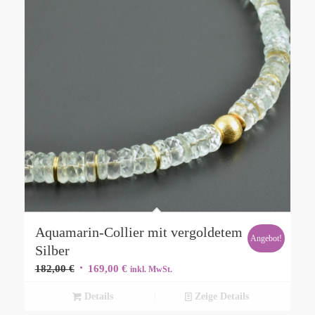
Aquamarin-Collier mit vergoldetem
Angebot!
Silber
Ursprünglicher
Aktueller
182,00
€
169,00
€
inkl. MwSt.
Preis
Preis
Details
Zeige Details
war:
ist: