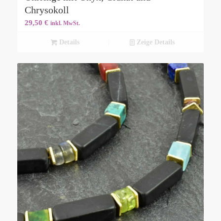
Chrysokoll
29,50
€
inkl. MwSt.
Details
Zeige Details