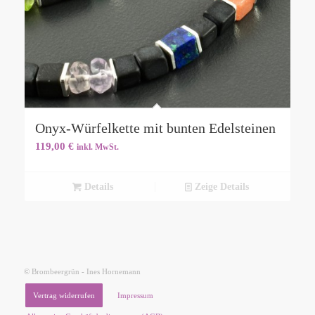
Onyx-Würfelkette mit bunten Edelsteinen
119,00
€
inkl. MwSt.
Details
Zeige Details
© Brombeergrün - Ines Hornemann
Vertrag widerrufen
Impressum