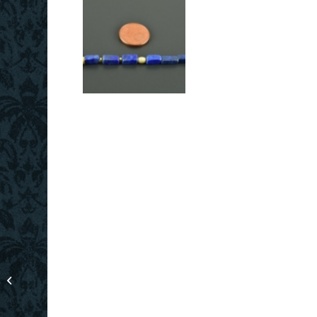
Zierliche Rubinkette mit
vergoldetem 925er Silber