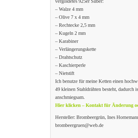
vergoldetes 925er Silber:
– Walze 4 mm
– Olive 7 x 4 mm
– Rechtecke 2,5 mm
– Kugeln 2 mm
– Karabiner
– Verlängerungskette
– Drahtschutz
– Kaschierperle
– Nietstift
Ich benutze für meine Ketten einen hochw
49 kleinen Stahldrähten besteht, dadurch is
anschmiegsam.
Hier klicken – Kontakt für Änderung
Hersteller: Brombeergrün, Ines Hornemann
brombeergruen@web.de