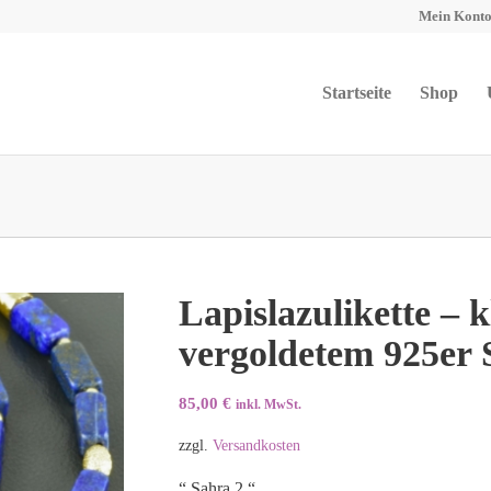
Mein Kont
Startseite
Shop
Lapislazulikette – 
vergoldetem 925er 
85,00
€
inkl. MwSt.
zzgl.
Versandkosten
“ Sahra 2 “