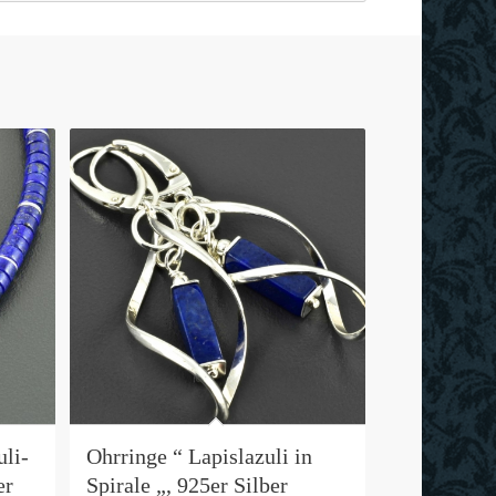
uli-
Ohrringe “ Lapislazuli in
er
Spirale „, 925er Silber