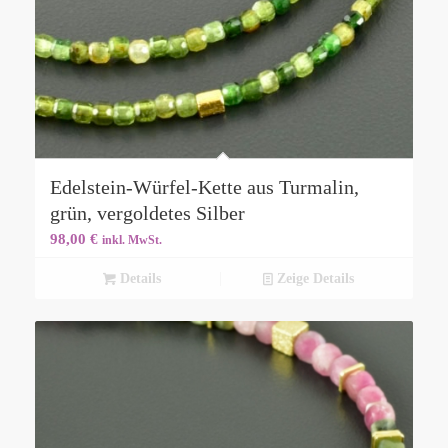
Edelstein-Würfel-Kette aus Turmalin,
grün, vergoldetes Silber
98,00
€
inkl. MwSt.
Details
Zeige Details