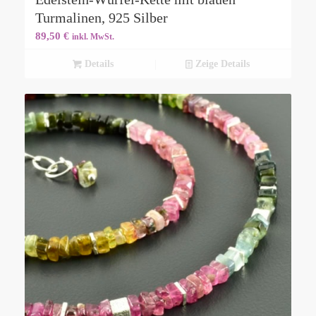
Turmalinen, 925 Silber
89,50
€
inkl. MwSt.
Details
Zeige Details