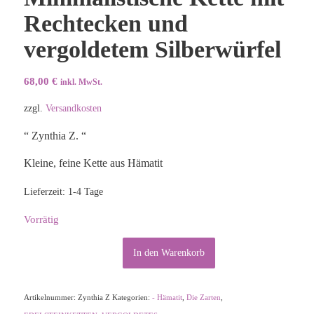
Rechtecken und
vergoldetem Silberwürfel
68,00
€
inkl. MwSt.
zzgl.
Versandkosten
“ Zynthia Z. “
Kleine, feine Kette aus Hämatit
Lieferzeit:
1-4 Tage
Vorrätig
Alternative:
In den Warenkorb
Artikelnummer:
Zynthia Z
Kategorien:
- Hämatit
,
Die Zarten
,