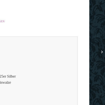
GEN
25er Silber
iswalze