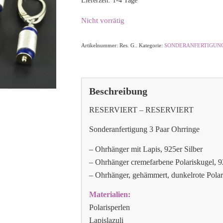
Lieferzeit:
1-4 Tage
Nicht vorrätig
Artikelnummer:
Res. G..
Kategorie:
SONDERANFERTIGUN
Beschreibung
RESERVIERT – RESERVIERT
Sonderanfertigung 3 Paar Ohrringe
– Ohrhänger mit Lapis, 925er Silber
– Ohrhänger cremefarbene Polariskugel, 9
– Ohrhänger, gehämmert, dunkelrote Polar
Materialien:
Polarisperlen
Lapislazuli