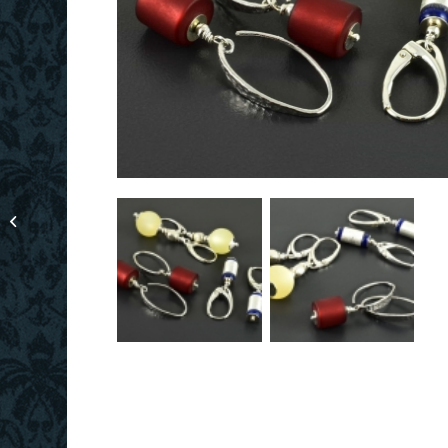
Halskette mit Hämatit
und Apatit, grün-blau