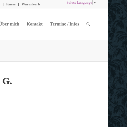
Select Language
▼
o
Kasse
Warenkorb
Über mich
Kontakt
Termine / Infos
 G.