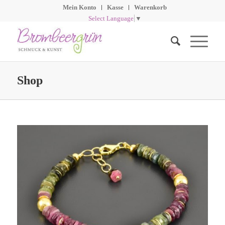
Mein Konto
Kasse
Warenkorb
Select Language
▼
Shop