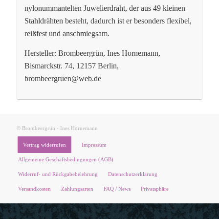
nylonummantelten Juwelierdraht, der aus 49 kleinen
Stahldrähten besteht, dadurch ist er besonders flexibel,
reißfest und anschmiegsam.
Hersteller: Brombeergrün, Ines Hornemann,
Bismarckstr. 74, 12157 Berlin,
brombeergruen@web.de
© Brombeergrün - Ines Hornemann
Vertrag widerrufen
Impressum
Allgemeine Geschäftsbedingungen (AGB)
Widerruf- und Rückgabebelehrung
Datenschutzerklärung
Versandkosten
Zahlungsarten
FAQ / News
Privatsphäre
X
Schön, dass Sie mich gefunden haben!