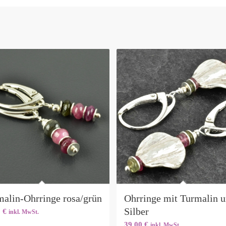
malin-Ohrringe rosa/grün
Ohrringe mit Turmalin 
Silber
0
€
inkl. MwSt.
39,00
€
inkl. MwSt.