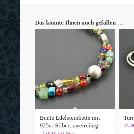
Das könnte Ihnen auch gefallen …
Bunte Edelsteinkette mit
Tur
925er Silber, zweireihig
37,5
135,00
€
inkl. MwSt.