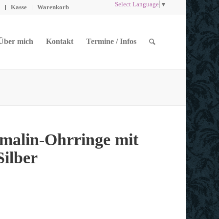
Select Language
▼
o
Kasse
Warenkorb
Über mich
Kontakt
Termine / Infos
lin-Ohrringe mit
Silber