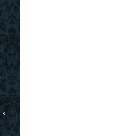
Bunte Edelsteinkette mit
925er Silber, zweireihig