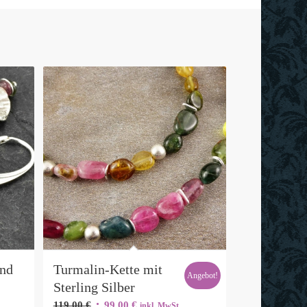
und
Turmalin-Kette mit
Angebot!
Sterling Silber
Ursprünglicher
Aktueller
119,00
€
99,00
€
inkl. MwSt.