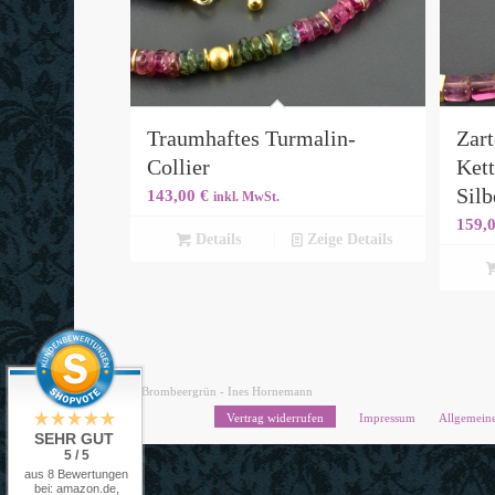
Traumhaftes Turmalin-
Zar
Collier
Kett
Silb
143,00
€
inkl. MwSt.
159,
Details
Zeige Details
© Brombeergrün - Ines Hornemann
Vertrag widerrufen
Impressum
Allgemein
SEHR GUT
5 / 5
aus 8 Bewertungen
bei: amazon.de,