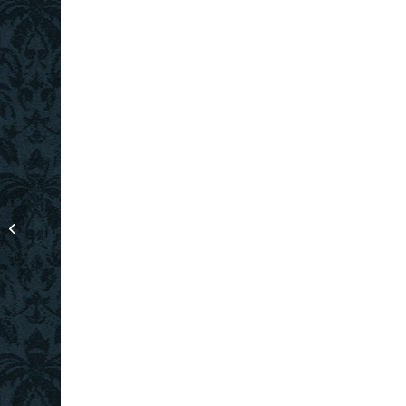
Kette mit Würfeln aus
Granat und vergoldetem
Silber