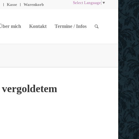
Select Language
▼
o
Kasse
Warenkorb
Über mich
Kontakt
Termine / Infos
 vergoldetem