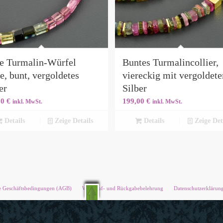
te Turmalin-Würfel
Buntes Turmalincollier,
e, bunt, vergoldetes
viereckig mit vergoldet
er
Silber
00
€
199,00
€
inkl. MwSt.
inkl. MwSt.
Details
Zeige Details
Details
Zeige Det
e Geschäftsbedingungen (AGB)
Widerruf- und Rückgabebelehrung
Datenschutzerklärun
Schön, dass Sie mich gefunden haben!