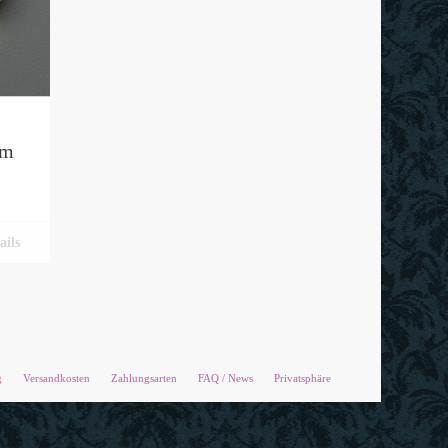
em
ails
g
Versandkosten
Zahlungsarten
FAQ / News
Privatsphäre
X