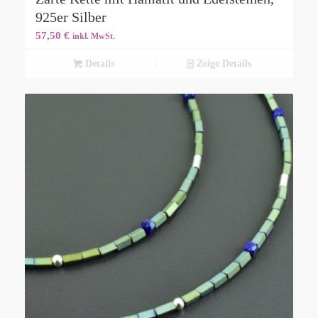
925er Silber
57,50
€
inkl. MwSt.
Details
Zeige Details