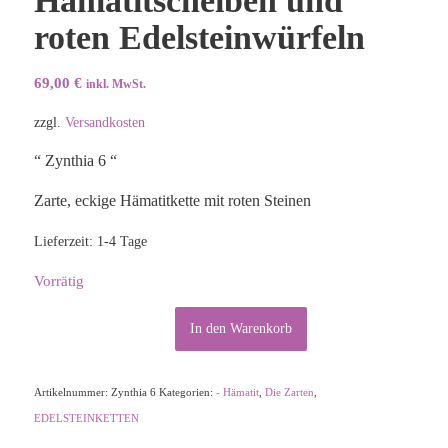
Hämatitscheiben und
roten Edelsteinwürfeln
69,00
€
inkl. MwSt.
zzgl.
Versandkosten
“ Zynthia 6 “
Zarte, eckige Hämatitkette mit roten Steinen
Lieferzeit:
1-4 Tage
Vorrätig
Alternative:
In den Warenkorb
Artikelnummer:
Zynthia 6
Kategorien:
- Hämatit
,
Die Zarten
,
EDELSTEINKETTEN