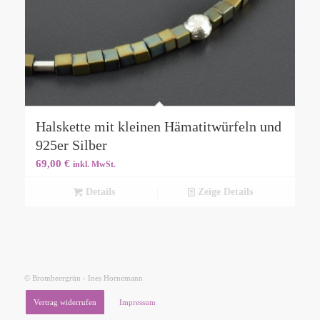
Halskette mit kleinen Hämatitwürfeln und
925er Silber
69,00
€
inkl. MwSt.
Details
Zeige Details
© Brombeergrün - Ines Hornemann
Vertrag widerrufen
Impressum