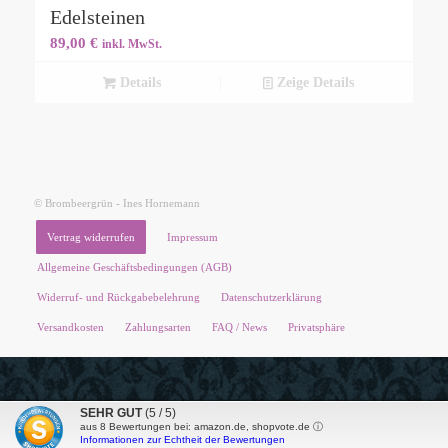
Edelsteinen
89,00
€
inkl. MwSt.
Details
Zeige Details
© Brombeergrün - Ines Hornemann
Vertrag widerrufen
Impressum
Allgemeine Geschäftsbedingungen (AGB)
Widerruf- und Rückgabebelehrung
Datenschutzerklärung
Versandkosten
Zahlungsarten
FAQ / News
Privatsphäre
SEHR GUT
(5 / 5)
aus
8
Bewertungen bei: amazon.de, shopvote.de ⓘ
Informationen zur Echtheit der Bewertungen