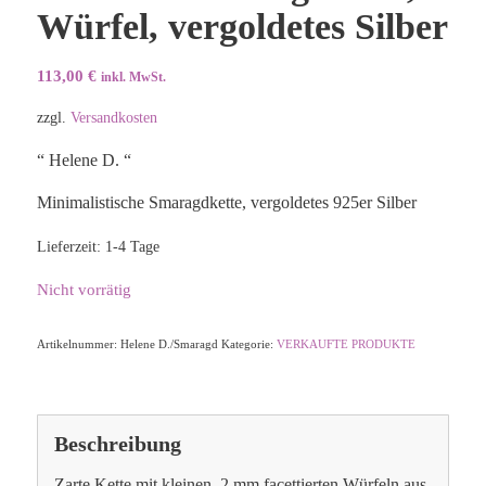
Würfel, vergoldetes Silber
113,00
€
inkl. MwSt.
zzgl.
Versandkosten
“ Helene D. “
Minimalistische Smaragdkette, vergoldetes 925er Silber
Lieferzeit:
1-4 Tage
Nicht vorrätig
Artikelnummer:
Helene D./Smaragd
Kategorie:
VERKAUFTE PRODUKTE
Beschreibung
Zarte Kette mit kleinen, 2 mm facettierten Würfeln aus