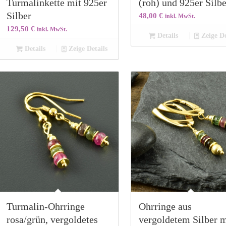
Turmalinkette mit 925er
(roh) und 925er Silb
Silber
48,00
€
inkl. MwSt.
129,50
€
inkl. MwSt.
Details
Zeige De
Details
Zeige Details
Turmalin-Ohrringe
Ohrringe aus
rosa/grün, vergoldetes
vergoldetem Silber m