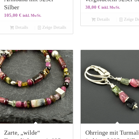
Silber
38,00
€
inkl. MwSt.
105,00
€
inkl. MwSt.
Details
Zeige De
Details
Zeige Details
Zarte, „wilde“
Ohrringe mit Turmal