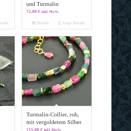
und Turmalin
72,00
€
inkl. MwSt.
tails
Details
Zeige Details
s
Turmalin-Collier, roh,
mit vergoldetem Silber
155,00
€
inkl. MwSt.