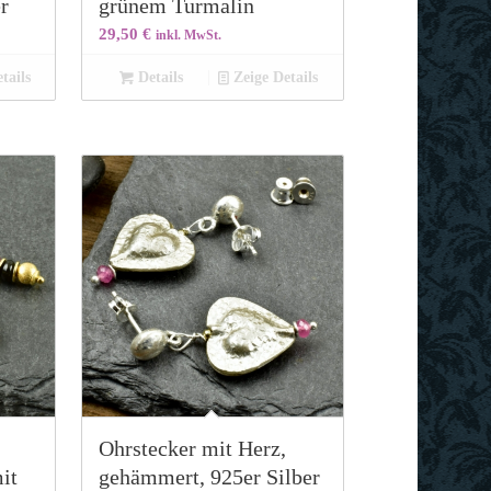
er
grünem Turmalin
29,50
€
inkl. MwSt.
tails
Details
Zeige Details
Ohrstecker mit Herz,
it
gehämmert, 925er Silber