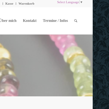
Select Language
▼
o
Kasse
Warenkorb
Über mich
Kontakt
Termine / Infos