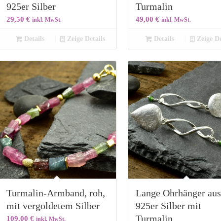
925er Silber
Turmalin
29,50
€
49,00
€
inkl. MwSt.
inkl. MwSt.
Details
Zeige Details
Details
Zeige De
Turmalin-Armband, roh,
Lange Ohrhänger au
mit vergoldetem Silber
925er Silber mit
Turmalin
109,00
€
inkl. MwSt.