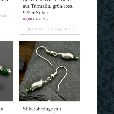
aus Turmalin, grün/rosa,
925er Silber
tails
85,00
€
inkl. MwSt.
Details
Zeige Details
in
Silberohrringe mit