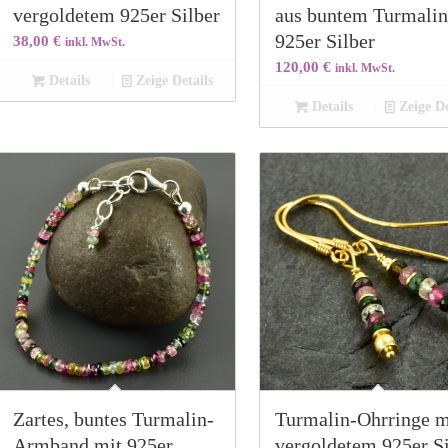
vergoldetem 925er Silber
aus buntem Turmalin
925er Silber
38,00
€
inkl. MwSt.
120,00
€
inkl. MwSt.
Details
Zeige Details
Details
Zeige De
Zartes, buntes Turmalin-
Turmalin-Ohrringe m
Armband mit 925er
vergoldetem 925er Si