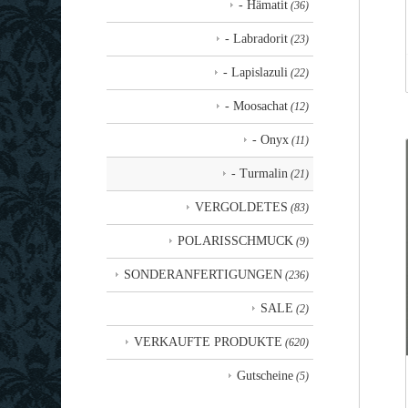
- Hämatit
(36)
- Labradorit
(23)
- Lapislazuli
(22)
- Moosachat
(12)
- Onyx
(11)
- Turmalin
(21)
VERGOLDETES
(83)
POLARISSCHMUCK
(9)
SONDERANFERTIGUNGEN
(236)
SALE
(2)
VERKAUFTE PRODUKTE
(620)
Gutscheine
(5)