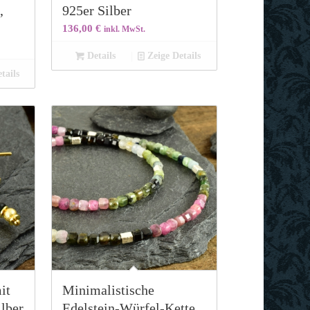
,
925er Silber
136,00
€
inkl. MwSt.
Details
Zeige Details
tails
it
Minimalistische
lber
Edelstein-Würfel-Kette