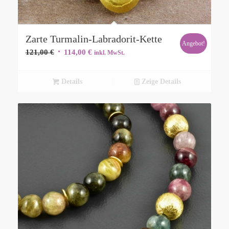
Zarte Turmalin-Labradorit-Kette
Angebot!
Ursprünglicher
Aktueller
121,00
€
114,00
€
inkl. MwSt.
Preis
Preis
war:
ist:
Details
Zeige Details
121,00 €
114,00 €.