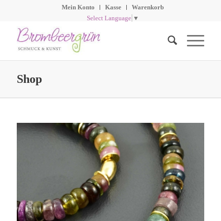
Mein Konto
Kasse
Warenkorb
Select Language
▼
Shop