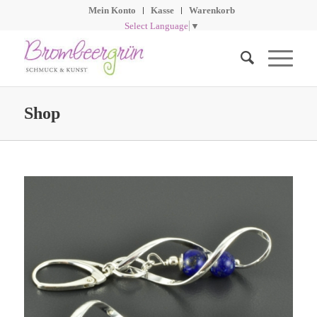
Mein Konto
Kasse
Warenkorb
Select Language
▼
Shop