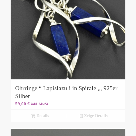
Ohrringe “ Lapislazuli in Spirale „, 925er
Silber
59,00
€
inkl. MwSt.
Details
Zeige Details