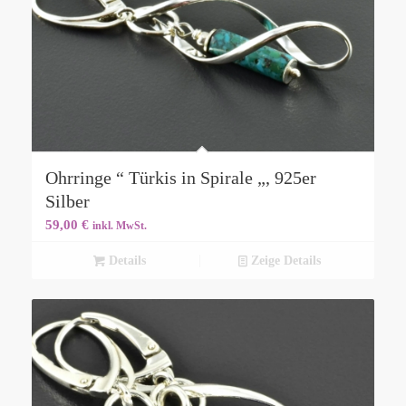
Ohrringe “ Türkis in Spirale „, 925er
Silber
59,00
€
inkl. MwSt.
Details
Zeige Details