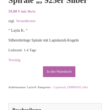
Spirale „, 925er Silber
59,00
€
inkl. MwSt.
zzgl.
Versandkosten
“ Layla K. “
Silberohrringe Spirale mit Lapislazuli-Kugeln
Lieferzeit:
1-4 Tage
Vorrätig
Alternative:
In den Warenkorb
Artikelnummer:
Layla K.
Kategorien:
- Lapislazuli
,
OHRRINGE (alle)
Beschreibung