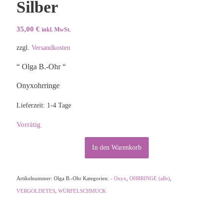
Silber
35,00
€
inkl. MwSt.
zzgl.
Versandkosten
“ Olga B.-Ohr “
Onyxohrringe
Lieferzeit:
1-4 Tage
Vorrätig
Alternative:
In den Warenkorb
Artikelnummer:
Olga B.-Ohr
Kategorien:
- Onyx
,
OHRRINGE (alle)
,
VERGOLDETES
,
WÜRFELSCHMUCK