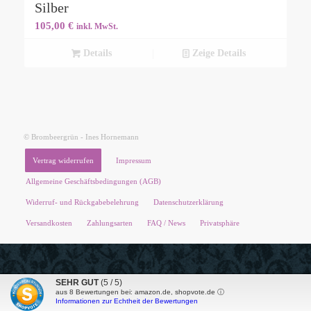
Silber
105,00
€
inkl. MwSt.
Details
Zeige Details
© Brombeergrün - Ines Hornemann
Vertrag widerrufen
Impressum
Allgemeine Geschäftsbedingungen (AGB)
Widerruf- und Rückgabebelehrung
Datenschutzerklärung
Versandkosten
Zahlungsarten
FAQ / News
Privatsphäre
SEHR GUT
(5 / 5)
aus
8
Bewertungen bei: amazon.de, shopvote.de ⓘ
Informationen zur Echtheit der Bewertungen