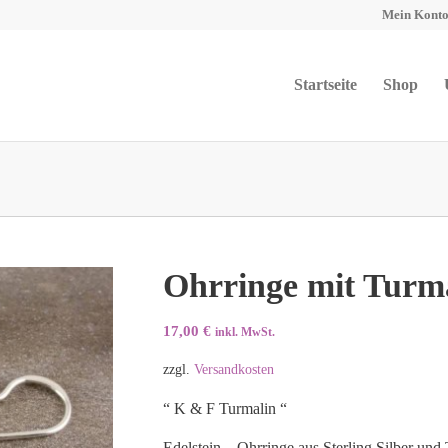
Mein Kont
Startseite
Shop
Ohrringe mit Turma
17,00
€
inkl. MwSt.
zzgl.
Versandkosten
“ K & F Turmalin “
Edelstein – Ohrringe aus Sterling Silber und