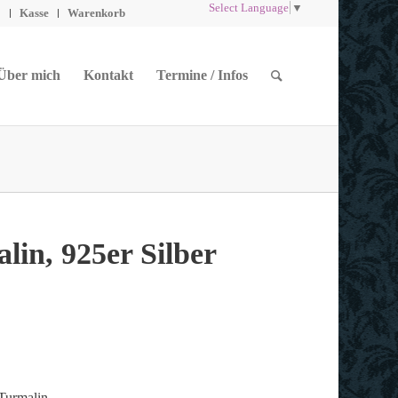
Select Language
▼
o
Kasse
Warenkorb
Über mich
Kontakt
Termine / Infos
lin, 925er Silber
 Turmalin.