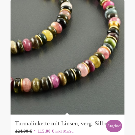
Turmalinkette mit Linsen, verg. Silber
Angebot!
Ursprünglicher
Aktueller
124,00
€
115,00
€
inkl. MwSt.