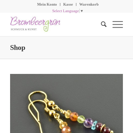
Mein Konto
Kasse
Warenkorb
Select Language
▼
Shop