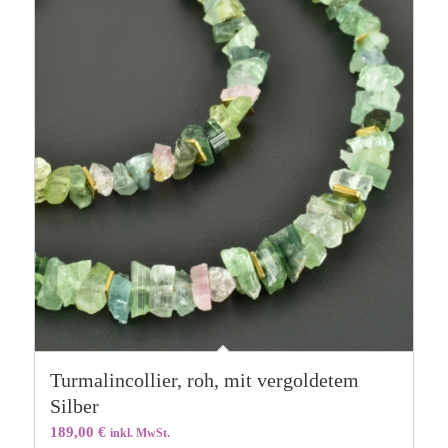
Turmalincollier, roh, mit vergoldetem
Silber
189,00
€
inkl. MwSt.