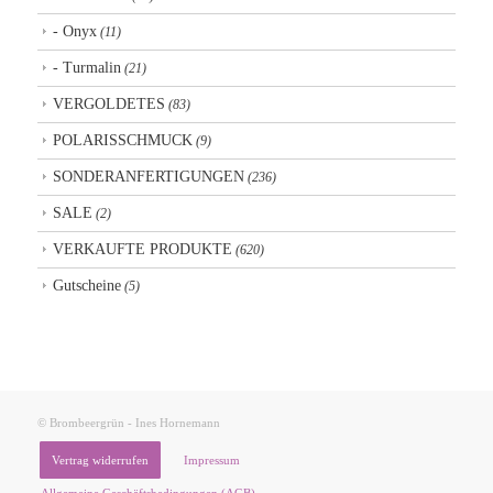
- Onyx
(11)
- Turmalin
(21)
VERGOLDETES
(83)
POLARISSCHMUCK
(9)
SONDERANFERTIGUNGEN
(236)
SALE
(2)
VERKAUFTE PRODUKTE
(620)
Gutscheine
(5)
© Brombeergrün - Ines Hornemann
Vertrag widerrufen
Impressum
Allgemeine Geschäftsbedingungen (AGB)