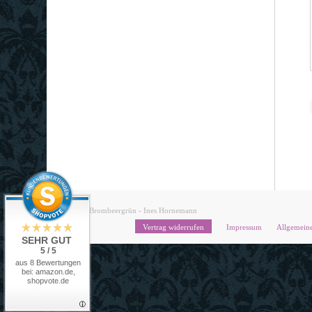
© Brombeergrün - Ines Hornemann
Vertrag widerrufen
Impressum
Allgemein
SEHR GUT
5 / 5
aus 8 Bewertungen
bei: amazon.de,
shopvote.de