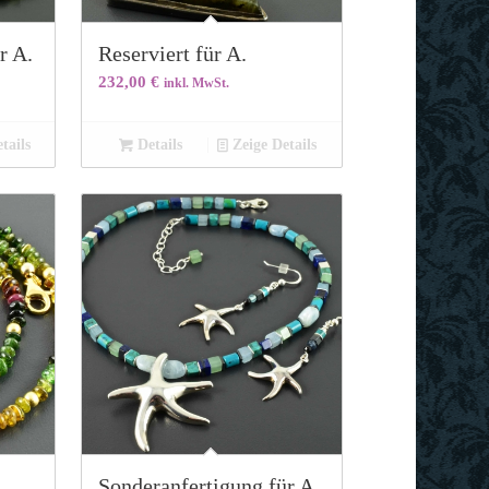
r A.
Reserviert für A.
232,00
€
inkl. MwSt.
tails
Details
Zeige Details
.
Sonderanfertigung für A.