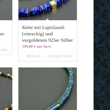
Kette mit Lapislazuli
ber
(viereckig) und
vergoldetem 925er Silber
199,00
€
inkl. MwSt.
tails
Details
Zeige Details