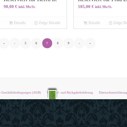
98,00
€
185,00
€
inkl. MwSt.
inkl. MwSt.
Details
Zeige Details
Details
Zeige De
«
‹
5
6
7
8
9
›
»
e Geschäftsbedingungen (AGB)
Widerruf- und Rückgabebelehrung
Datenschutzerklärun
Schön, dass Sie mich gefunden haben!
💫 🌷 💫