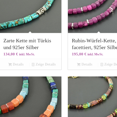
Zarte Kette mit Türkis
Rubin-Würfel-Kette,
und 925er Silber
facettiert, 925er Silb
134,00
€
195,00
€
inkl. MwSt.
inkl. MwSt.
Details
Zeige Details
Details
Zeige De