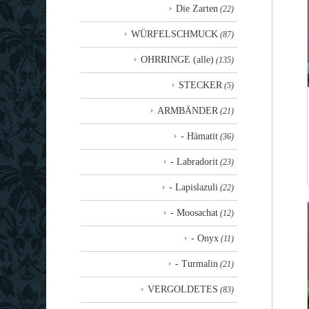
Die Zarten
(22)
WÜRFELSCHMUCK
(87)
OHRRINGE (alle)
(135)
STECKER
(5)
ARMBÄNDER
(21)
- Hämatit
(36)
- Labradorit
(23)
- Lapislazuli
(22)
- Moosachat
(12)
- Onyx
(11)
- Turmalin
(21)
VERGOLDETES
(83)