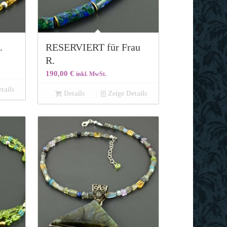
.
RESERVIERT für Frau
R.
190,00
€
inkl. MwSt.
tails
Details
Zeige Details