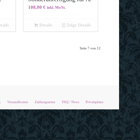
108,00
€
inkl. MwSt.
tails
Details
Zeige Details
Seite 7 von 12
g
Versandkosten
Zahlungsarten
FAQ / News
Privatsphäre
X