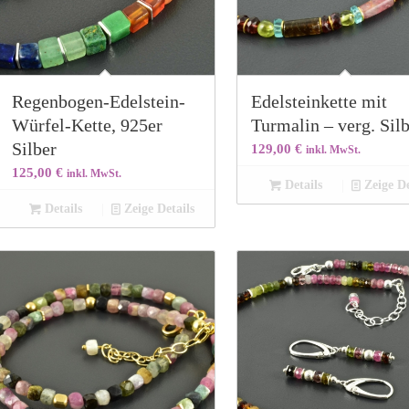
Regenbogen-Edelstein-
Edelsteinkette mit
Würfel-Kette, 925er
Turmalin – verg. Sil
Silber
129,00
€
inkl. MwSt.
125,00
€
inkl. MwSt.
Details
Zeige De
Details
Zeige Details