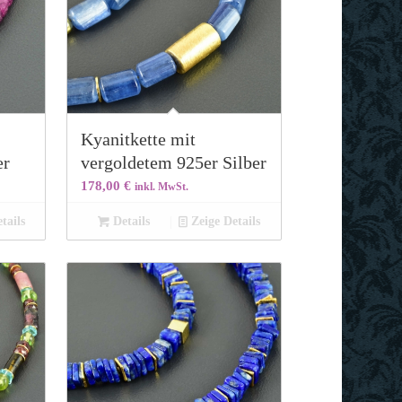
Kyanitkette mit
er
vergoldetem 925er Silber
178,00
€
inkl. MwSt.
tails
Details
Zeige Details