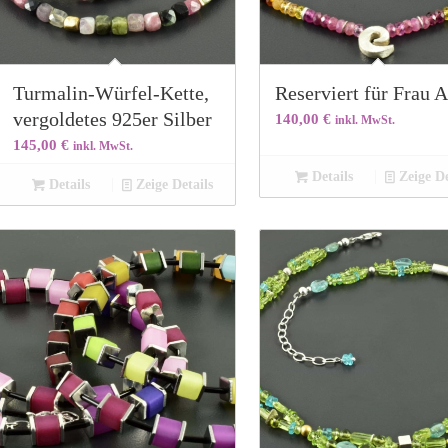
Turmalin-Würfel-Kette,
Reserviert für Frau A
vergoldetes 925er Silber
140,00
€
inkl. MwSt.
145,00
€
inkl. MwSt.
Details
Zeige De
Details
Zeige Details