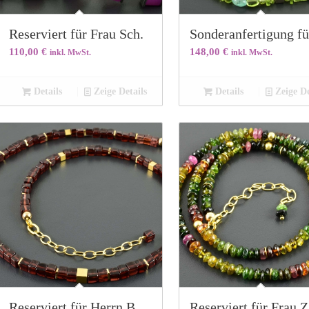
Reserviert für Frau Sch.
Sonderanfertigung fü
110,00
€
148,00
€
inkl. MwSt.
inkl. MwSt.
Details
Zeige Details
Details
Zeige De
Reserviert für Herrn B.
Reserviert für Frau Z